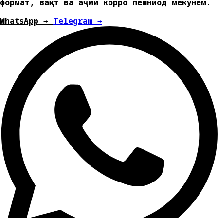
формат, вақт ва ҳаҷми корро пешниҳод мекунем.
WhatsApp →
Telegram →