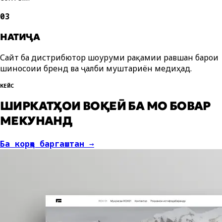
03
НАТИҶА
Сайт ба дистрибютор шоуруми рақамии равшан барои
шиносоии бренд ва ҷалби муштариён медиҳад.
КЕЙС
ШИРКАТҲОИ ВОҚЕӢ БА МО БОВАР
МЕКУНАНД
Ба корҳо баргаштан
→