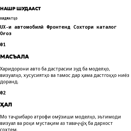
НАШР ШУДААСТ
ХИДМАТҲО
UX-и автомобилӣ
Фронтенд
Сохтори каталог
Оғоз
01
МАСЪАЛА
Харидорони авто ба дастрасии зуд ба моделҳо,
визуалҳо, хусусиятҳо ва тамос дар ҳама дастгоҳҳо ниёз
доранд.
02
ҲАЛ
Мо таҷрибаро атрофи омӯзиши моделҳо, эътимоди
визуалӣ ва роҳи мустақим аз таваҷҷӯҳ ба дархост
сохтем.