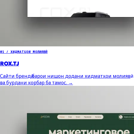
01 / ХИДМАТҲОИ МОЛИЯВӢ
ROX.TJ
Сайти брендӣ барои нишон додани хидматҳои молиявӣ
ва бурдани корбар ба тамос.
→