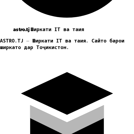
Ширкати IT ва таҳия
astro.tj
ASTRO.TJ ⏤ Ширкати IT ва таҳия. Сайтҳо барои
ширкатҳо дар Тоҷикистон.