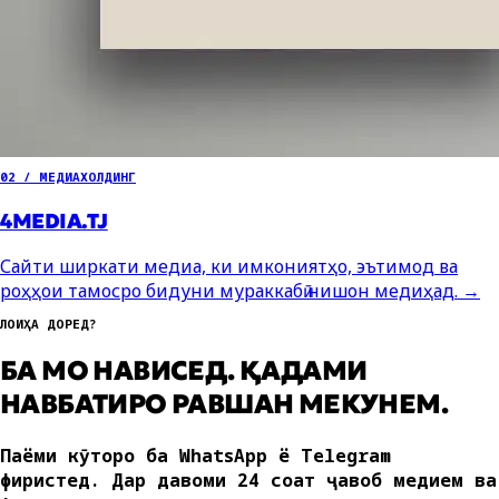
02 / МЕДИАХОЛДИНГ
4MEDIA.TJ
Сайти ширкати медиа, ки имкониятҳо, эътимод ва
роҳҳои тамосро бидуни мураккабӣ нишон медиҳад.
→
ЛОИҲА ДОРЕД?
БА МО НАВИСЕД. ҚАДАМИ
НАВБАТИРО РАВШАН МЕКУНЕМ.
Паёми кӯтоҳро ба WhatsApp ё Telegram
фиристед. Дар давоми 24 соат ҷавоб медиҳем ва