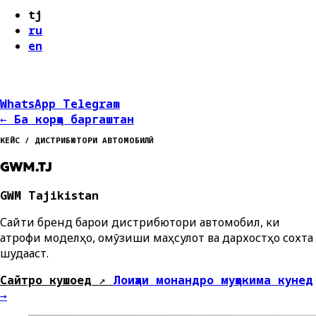
tj
ru
en
WhatsApp
Telegram
←
Ба корҳо баргаштан
КЕЙС / ДИСТРИБЮТОРИ АВТОМОБИЛӢ
GWM.TJ
GWM Tajikistan
Сайти брендӣ барои дистрибютори автомобилӣ, ки
атрофи моделҳо, омӯзиши маҳсулот ва дархостҳо сохта
шудааст.
Сайтро кушоед
↗
Лоиҳаи монандро муҳокима кунед
→