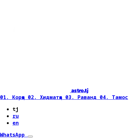
astro.tj
01. Корҳо
02. Хидматҳо
03. Раванд
04. Тамос
tj
ru
en
WhatsApp