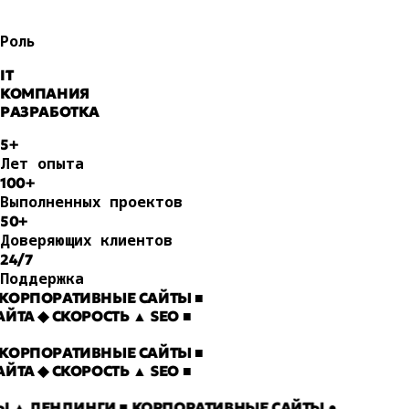
Роль
IT
КОМПАНИЯ
РАЗРАБОТКА
5+
Лет опыта
100+
Выполненных проектов
50+
Доверяющих клиентов
24/7
Поддержка
ОРПОРАТИВНЫЕ САЙТЫ
■
ЙТА
◆
СКОРОСТЬ
▲
SEO
■
ОРПОРАТИВНЫЕ САЙТЫ
■
ЙТА
◆
СКОРОСТЬ
▲
SEO
■
ЙТЫ
▲ ЛЕНДИНГИ
■ КОРПОРАТИВНЫЕ САЙТЫ
●