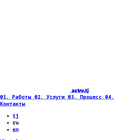
astro.tj
01. Работы
02. Услуги
03. Процесс
04.
Контакты
tj
ru
en